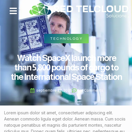
TECHNOLOGY
Watch SpaceX launch more
than 5,800 pounds of cargo to
the International Space Station
septiembre 27, 2025
No Comments
Lorem ipsum dolor sit amet, consectetuer adipiscing elit.
Aenean commodo ligula eget dolor. Aenean massa. Cum sociis
natoque penatibus et magnis dis parturient montes, nascetur
ridiculus mus. Donec quam felis, ultricies nec, pellentesque eu,